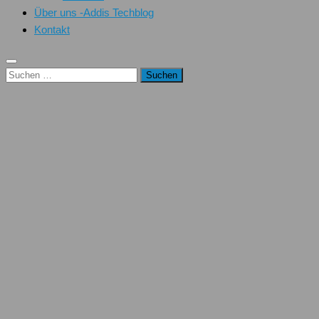
Über uns -Addis Techblog
Kontakt
Suchen
nach: