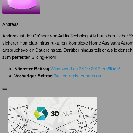
Andreas
Andreas ist der Gründer von Addis Techblog. Als hauptberuflicher 
sicherer Homelab-Infrastrukturen, komplexe Home Assistant Autom
anspruchsvollen Dauereinsatz. Darüber hinaus teilt er als leiden
zum perfekten Slicing-Profil.
Nächster Beitrag
Windows 8 ab 26.10.2012 erhältlich!
Vorheriger Beitrag
Twitter: reply vs mention