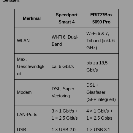
Geräten:
Speedport
FRITZ!Box
Merkmal
Smart 4
5690 Pro
Wi-Fi 6 & 7,
Wi-Fi 6, Dual-
WLAN
Triband (inkl. 6
Band
GHz)
Max.
bis zu 18,5
Geschwindigk
ca. 6 Gbit/s
Gbit/s
eit
DSL +
DSL, Super-
Modem
Glasfaser
Vectoring
(SFP integriert)
3 × 1 Gbit/s +
4 × 1 Gbit/s +
LAN-Ports
1 × 2,5 Gbit/s
1 × 2,5 Gbit/s
USB
1 × USB 2.0
1 × USB 3.1