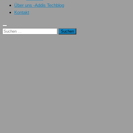
Über uns -Addis Techblog
Kontakt
Suchen
nach: