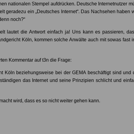
genen nationalen Stempel aufdrücken. Deutsche Internetnutzer m
lt geradezu ein „Deutsches Internet“. Das Nachsehen haben wir
 denn noch?“
lt lautet die Antwort einfach ja! Uns kann es passieren, da
gericht Köln, kommen solche Anwälte auch mit sowas fast imm
werten Kommentar auf t3n die Frage:
icht Köln beziehungsweise bei der GEMA beschäftigt sind un
uständigen das Internet und seine Prinzipien schlicht und ei
emacht wird, dass es so nicht weiter gehen kann.