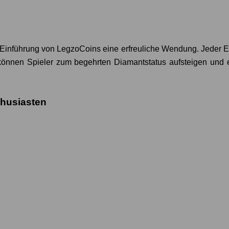
Einführung von LegzoCoins eine erfreuliche Wendung. Jeder Ec
e können Spieler zum begehrten Diamantstatus aufsteigen und 
thusiasten