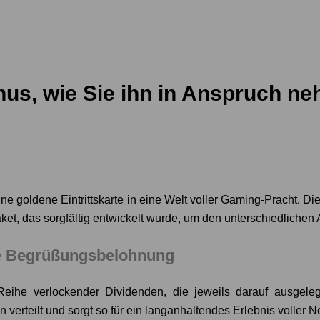
us, wie Sie ihn in Anspruch n
ine goldene Eintrittskarte in eine Welt voller Gaming-Pracht. D
ket, das sorgfältig entwickelt wurde, um den unterschiedliche
die Begrüßungsbelohnung
Reihe verlockender Dividenden, die jeweils darauf ausgeleg
en verteilt und sorgt so für ein langanhaltendes Erlebnis voller