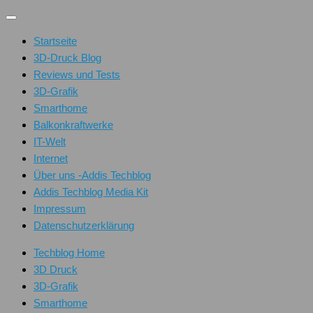
Unter
dem
Startseite
Inhalt
3D-Druck Blog
Reviews und Tests
3D-Grafik
Smarthome
Balkonkraftwerke
IT-Welt
Internet
Über uns -Addis Techblog
Addis Techblog Media Kit
Impressum
Datenschutzerklärung
Techblog Home
3D Druck
3D-Grafik
Smarthome