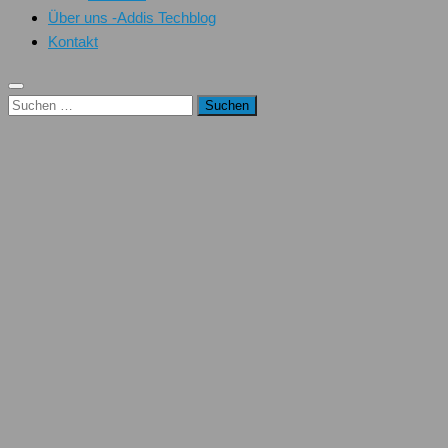
Über uns -Addis Techblog
Kontakt
Suchen
nach: