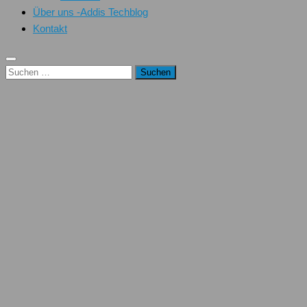
Über uns -Addis Techblog
Kontakt
Suchen
nach: