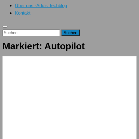
Über uns -Addis Techblog
Kontakt
Suchen
nach:
Markiert:
Autopilot