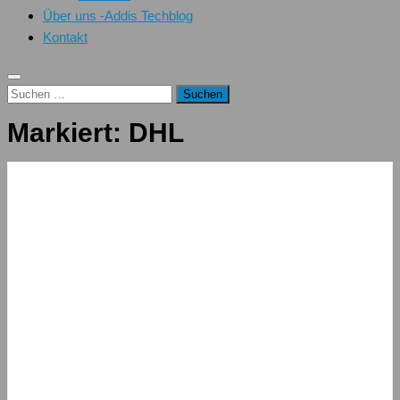
Über uns -Addis Techblog
Kontakt
Suchen
nach:
Markiert:
DHL