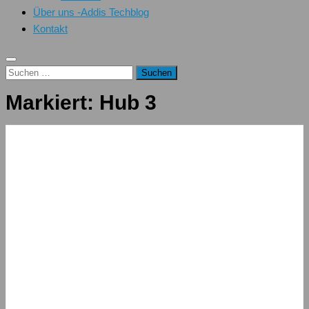
Über uns -Addis Techblog
Kontakt
Suchen
nach:
Markiert:
Hub 3