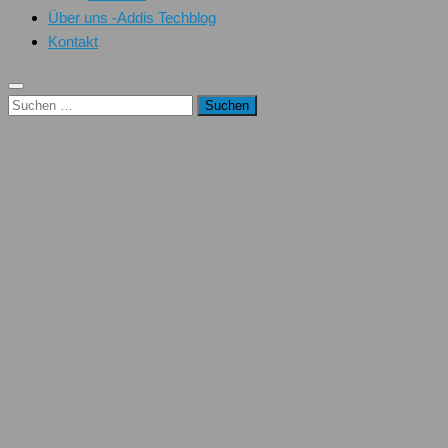
Über uns -Addis Techblog
Kontakt
Suchen
nach: