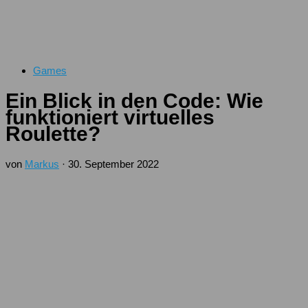
Games
Ein Blick in den Code: Wie
funktioniert virtuelles
Roulette?
von
Markus
·
30. September 2022