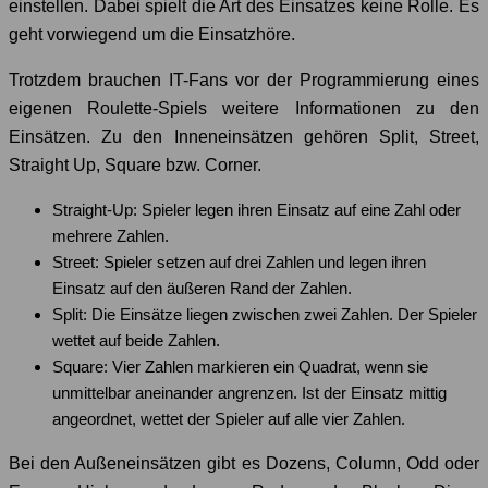
einstellen. Dabei spielt die Art des Einsatzes keine Rolle. Es
geht vorwiegend um die Einsatzhöre.
Trotzdem brauchen IT-Fans vor der Programmierung eines
eigenen Roulette-Spiels weitere Informationen zu den
Einsätzen. Zu den Inneneinsätzen gehören Split, Street,
Straight Up, Square bzw. Corner.
Straight-Up: Spieler legen ihren Einsatz auf eine Zahl oder
mehrere Zahlen.
Street: Spieler setzen auf drei Zahlen und legen ihren
Einsatz auf den äußeren Rand der Zahlen.
Split: Die Einsätze liegen zwischen zwei Zahlen. Der Spieler
wettet auf beide Zahlen.
Square: Vier Zahlen markieren ein Quadrat, wenn sie
unmittelbar aneinander angrenzen. Ist der Einsatz mittig
angeordnet, wettet der Spieler auf alle vier Zahlen.
Bei den Außeneinsätzen gibt es Dozens, Column, Odd oder