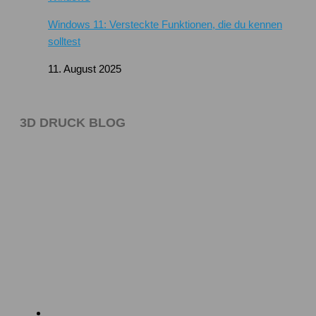
Windows 11: Versteckte Funktionen, die du kennen
solltest
11. August 2025
3D DRUCK BLOG