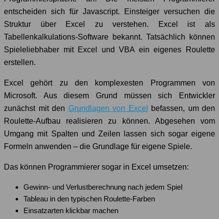
entscheiden sich für Javascript. Einsteiger versuchen die
Struktur über Excel zu verstehen. Excel ist als
Tabellenkalkulations-Software bekannt. Tatsächlich können
Spieleliebhaber mit Excel und VBA ein eigenes Roulette
erstellen.
Excel gehört zu den komplexesten Programmen von
Microsoft. Aus diesem Grund müssen sich Entwickler
zunächst mit den
Grundlagen von Excel
befassen, um den
Roulette-Aufbau realisieren zu können. Abgesehen vom
Umgang mit Spalten und Zeilen lassen sich sogar eigene
Formeln anwenden – die Grundlage für eigene Spiele.
Das können Programmierer sogar in Excel umsetzen:
Gewinn- und Verlustberechnung nach jedem Spiel
Tableau in den typischen Roulette-Farben
Einsatzarten klickbar machen