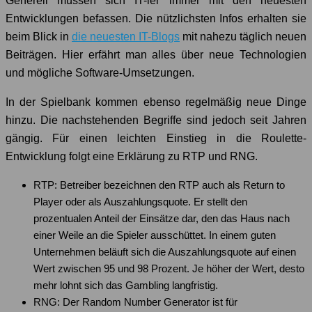
Generell müssen sich IT-ler immer mit den neuesten
Entwicklungen befassen. Die nützlichsten Infos erhalten sie
beim Blick in
die neuesten IT-Blogs
mit nahezu täglich neuen
Beiträgen. Hier erfährt man alles über neue Technologien
und mögliche Software-Umsetzungen.
In der Spielbank kommen ebenso regelmäßig neue Dinge
hinzu. Die nachstehenden Begriffe sind jedoch seit Jahren
gängig. Für einen leichten Einstieg in die Roulette-
Entwicklung folgt eine Erklärung zu RTP und RNG.
RTP: Betreiber bezeichnen den RTP auch als Return to
Player oder als Auszahlungsquote. Er stellt den
prozentualen Anteil der Einsätze dar, den das Haus nach
einer Weile an die Spieler ausschüttet. In einem guten
Unternehmen beläuft sich die Auszahlungsquote auf einen
Wert zwischen 95 und 98 Prozent. Je höher der Wert, desto
mehr lohnt sich das Gambling langfristig.
RNG: Der Random Number Generator ist für