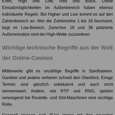
Even, High und Low, Red und Black. Diese
Einsatzmöglichkeiten im Außenbereich haben ebenso
individuelle Regeln. Bei Higher und Low kommt es auf den
Zahlenbereich an. Wer die Zahlenreihe 1 bis 18 favorisiert,
liegt im Low-Bereich. Zwischen 18 und 36 platzierte
Außeneinsätze sind der High-Wette zuzuordnen.
Wichtige technische Begriffe aus der Welt
der Online-Casinos
Mittlerweile gibt es unzählige Begriffe in Spielbanken.
Gambler und andere verlieren schnell den Überblick. Einige
Termini sind gänzlich unbekannt und auch nicht
nennenswert. Andere, wie RTP und RNG, spielen
vorwiegend bei Roulette- und Slot-Maschinen eine wichtige
Rolle.