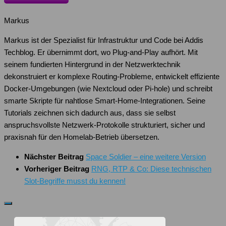
Markus
Markus ist der Spezialist für Infrastruktur und Code bei Addis
Techblog. Er übernimmt dort, wo Plug-and-Play aufhört. Mit
seinem fundierten Hintergrund in der Netzwerktechnik
dekonstruiert er komplexe Routing-Probleme, entwickelt effiziente
Docker-Umgebungen (wie Nextcloud oder Pi-hole) und schreibt
smarte Skripte für nahtlose Smart-Home-Integrationen. Seine
Tutorials zeichnen sich dadurch aus, dass sie selbst
anspruchsvollste Netzwerk-Protokolle strukturiert, sicher und
praxisnah für den Homelab-Betrieb übersetzen.
Nächster Beitrag
Space Soldier – eine weitere Version
Vorheriger Beitrag
RNG, RTP & Co: Diese technischen
Slot-Begriffe musst du kennen!