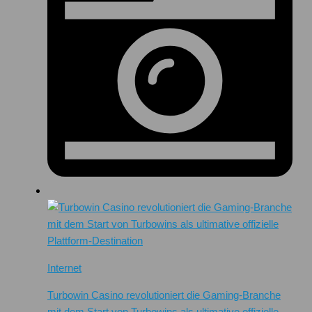
Internet
Turbowin Casino revolutioniert die Gaming-Branche
mit dem Start von Turbowins als ultimative offizielle