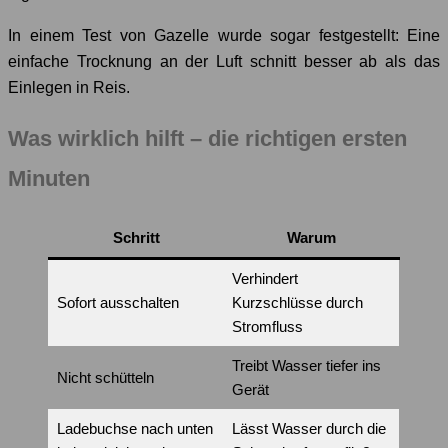
In einem Test von Gazelle wurde sogar festgestellt: Eine
einfache Trocknung an der Luft schnitt besser ab als das
Einlegen in Reis.
Was wirklich hilft – die richtigen ersten
Minuten
Schritt
Warum
Verhindert
Sofort ausschalten
Kurzschlüsse durch
Stromfluss
Treibt Wasser tiefer ins
Nicht schütteln
Gerät
Ladebuchse nach unten
Lässt Wasser durch die