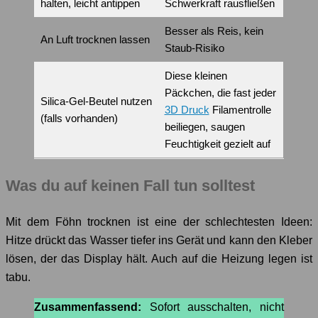
halten, leicht antippen
Schwerkraft rausfließen
Besser als Reis, kein
An Luft trocknen lassen
Staub-Risiko
Diese kleinen
Päckchen, die fast jeder
Silica-Gel-Beutel nutzen
3D Druck
Filamentrolle
(falls vorhanden)
beiliegen, saugen
Feuchtigkeit gezielt auf
Was du auf keinen Fall tun solltest
Mit dem Föhn trocknen ist eine der schlechtesten Ideen:
Hitze drückt das Wasser tiefer ins Gerät und kann den Kleber
lösen, der das Display hält. Auch auf die Heizung legen ist
tabu.
Zusammenfassend:
Sofort ausschalten, nicht