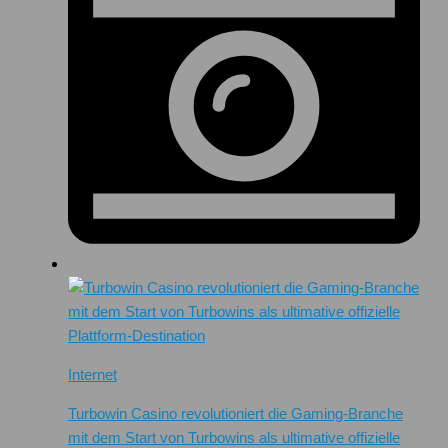
Internet
Turbowin Casino revolutioniert die Gaming-Branche
mit dem Start von Turbowins als ultimative offizielle