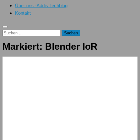
Über uns -Addis Techblog
Kontakt
Suchen
nach:
Markiert:
Blender IoR