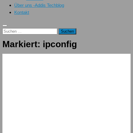
Über uns -Addis Techblog
Kontakt
Suchen
nach:
Markiert:
ipconfig