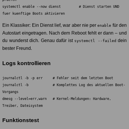
systemctl enable --now dienst         # Dienst starten UND 
fuer kuenftige Boots aktivieren
Ein Klassiker: Ein Dienst lief, war aber nie per
für den
enable
Autostart eingetragen. Nach dem Reboot fehlt er dann – und
du wunderst dich. Genau dafür ist
dein
systemctl --failed
bester Freund.
Logs kontrollieren
journalctl -b -p err     # Fehler seit dem letzten Boot

journalctl -b            # Komplettes Log des aktuellen Boot-
Vorgangs

dmesg --level=err,warn   # Kernel-Meldungen: Hardware, 
Treiber, Dateisystem
Funktionstest