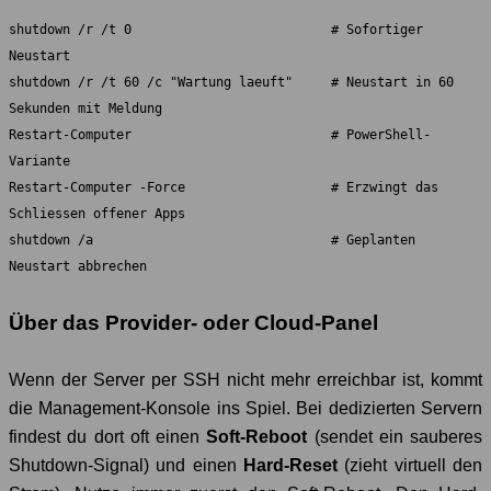
shutdown /r /t 0                          # Sofortiger 
Neustart

shutdown /r /t 60 /c "Wartung laeuft"     # Neustart in 60 
Sekunden mit Meldung

Restart-Computer                          # PowerShell-
Variante

Restart-Computer -Force                   # Erzwingt das 
Schliessen offener Apps

shutdown /a                               # Geplanten 
Neustart abbrechen
Über das Provider- oder Cloud-Panel
Wenn der Server per SSH nicht mehr erreichbar ist, kommt
die Management-Konsole ins Spiel. Bei dedizierten Servern
findest du dort oft einen
Soft-Reboot
(sendet ein sauberes
Shutdown-Signal) und einen
Hard-Reset
(zieht virtuell den