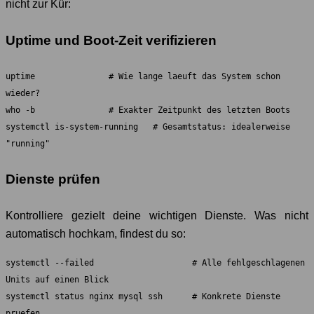
nicht zur Kür:
Uptime und Boot-Zeit verifizieren
uptime               # Wie lange laeuft das System schon 
wieder?

who -b               # Exakter Zeitpunkt des letzten Boots

systemctl is-system-running   # Gesamtstatus: idealerweise 
"running"
Dienste prüfen
Kontrolliere gezielt deine wichtigen Dienste. Was nicht
automatisch hochkam, findest du so:
systemctl --failed                    # Alle fehlgeschlagenen 
Units auf einen Blick

systemctl status nginx mysql ssh      # Konkrete Dienste 
pruefen
