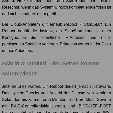
Strom). Nutze immer zuerst den Soft-Reboot. Den Hard-
Reset nur, wenn das System wirklich komplett eingefroren ist
und nichts anderes mehr greift.
Bei Cloud-Anbietern gilt erneut:
Reboot
≠
Stop/Start
. Ein
Reboot behält die Instanz; ein Stop/Start kann je nach
Konfiguration die öffentliche IP-Adresse und nicht-
persistenten Speicher verlieren. Prüfe das vorher in der Doku
deines Anbieters.
Schritt 3: Geduld – der Server kommt
schon wieder
Jetzt heißt es warten. Ein Reboot dauert je nach Hardware,
Dateisystem-Checks und Anzahl der Dienste von wenigen
Sekunden bis zu mehreren Minuten. Bei Bare-Metal-Servern
mit RAID-Controller-Initialisierung und BIOS/UEFI-POST
kann es spürbar länger dauern als bei einer schlanken VPS-