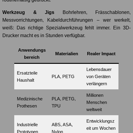
Werkzeug & Jigs
Bohrlehren, Frässchablonen,
Messvorrichtungen, Kabeldurchführungen – wer werkelt,
weiß: Das richtige Spezialwerkzeug fehlt immer. Ein 3D-
Drucker macht es in Stunden verfügbar.
Anwendungs
Materialien
Realer Impact
bereich
Lebensdauer
Ersatzteile
PLA, PETG
von Geräten
Haushalt
verlängern
Millionen
Medizinische
PLA, PETG,
Menschen
Prothesen
TPU
weltweit
Entwicklungsz
Industrielle
ABS, ASA,
eit um Wochen
Prototypen
Nylon