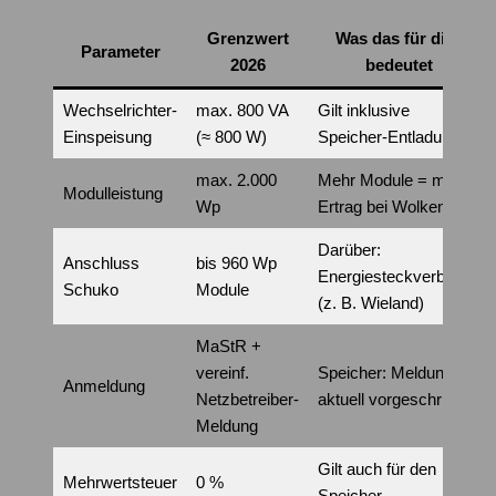
Grenzwert
Was das für dich
Parameter
2026
bedeutet
Wechselrichter-
max. 800 VA
Gilt inklusive
Einspeisung
(≈ 800 W)
Speicher-Entladung
max. 2.000
Mehr Module = mehr
Modulleistung
Wp
Ertrag bei Wolken
Darüber:
Anschluss
bis 960 Wp
Energiesteckverbinder
Schuko
Module
(z. B. Wieland)
MaStR +
vereinf.
Speicher: Meldung
Anmeldung
Netzbetreiber-
aktuell vorgeschrieben
Meldung
Gilt auch für den
Mehrwertsteuer
0 %
Speicher