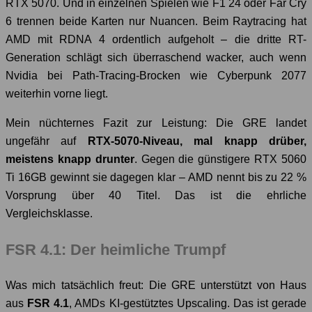
RTX 5070. Und in einzelnen Spielen wie F1 24 oder Far Cry
6 trennen beide Karten nur Nuancen. Beim Raytracing hat
AMD mit RDNA 4 ordentlich aufgeholt – die dritte RT-
Generation schlägt sich überraschend wacker, auch wenn
Nvidia bei Path-Tracing-Brocken wie Cyberpunk 2077
weiterhin vorne liegt.
Mein nüchternes Fazit zur Leistung: Die GRE landet
ungefähr auf
RTX-5070-Niveau, mal knapp drüber,
meistens knapp drunter
. Gegen die günstigere RTX 5060
Ti 16GB gewinnt sie dagegen klar – AMD nennt bis zu 22 %
Vorsprung über 40 Titel. Das ist die ehrliche
Vergleichsklasse.
FSR 4.1: Der heimliche Trumpf
Was mich tatsächlich freut: Die GRE unterstützt von Haus
aus
FSR 4.1
, AMDs KI-gestütztes Upscaling. Das ist gerade