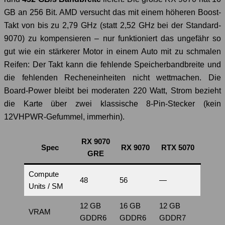
GB an 256 Bit. AMD versucht das mit einem höheren Boost-
Takt von bis zu 2,79 GHz (statt 2,52 GHz bei der Standard-
9070) zu kompensieren – nur funktioniert das ungefähr so
gut wie ein stärkerer Motor in einem Auto mit zu schmalen
Reifen: Der Takt kann die fehlende Speicherbandbreite und
die fehlenden Recheneinheiten nicht wettmachen. Die
Board-Power bleibt bei moderaten 220 Watt, Strom bezieht
die Karte über zwei klassische 8-Pin-Stecker (kein
12VHPWR-Gefummel, immerhin).
RX 9070
Spec
RX 9070
RTX 5070
GRE
Compute
48
56
—
Units / SM
12 GB
16 GB
12 GB
VRAM
GDDR6
GDDR6
GDDR7