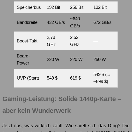
Speicherbus
192 Bit
256 Bit
192 Bit
~640
Bandbreite
432 GB/s
672 GB/s
GB/s
2,79
2,52
Boost-Takt
—
GHz
GHz
Board-
220 W
220 W
250 W
Power
549 $ (→
UVP (Start)
549 $
619 $
~599 $)
Gaming-Leistung: Solide 1440p-Karte –
aber kein Wunderwerk
Jetzt das, was wirklich zählt: Wie spielt sich das Ding? Die