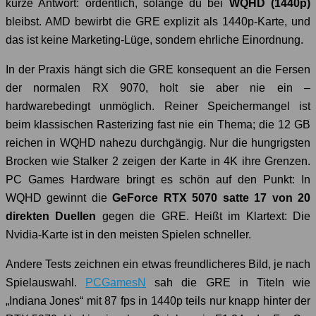
kurze Antwort: ordentlich, solange du bei
WQHD (1440p)
bleibst. AMD bewirbt die GRE explizit als 1440p-Karte, und
das ist keine Marketing-Lüge, sondern ehrliche Einordnung.
In der Praxis hängt sich die GRE konsequent an die Fersen
der normalen RX 9070, holt sie aber nie ein –
hardwarebedingt unmöglich. Reiner Speichermangel ist
beim klassischen Rasterizing fast nie ein Thema; die 12 GB
reichen in WQHD nahezu durchgängig. Nur die hungrigsten
Brocken wie Stalker 2 zeigen der Karte in 4K ihre Grenzen.
PC Games Hardware bringt es schön auf den Punkt: In
WQHD gewinnt die
GeForce RTX 5070 satte 17 von 20
direkten Duellen
gegen die GRE. Heißt im Klartext: Die
Nvidia-Karte ist in den meisten Spielen schneller.
Andere Tests zeichnen ein etwas freundlicheres Bild, je nach
Spielauswahl.
PCGamesN
sah die GRE in Titeln wie
„Indiana Jones“ mit 87 fps in 1440p teils nur knapp hinter der