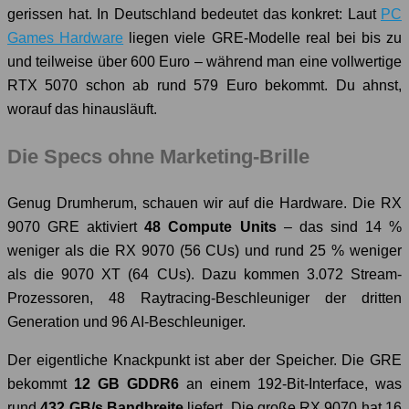
gerissen hat. In Deutschland bedeutet das konkret: Laut
PC
Games Hardware
liegen viele GRE-Modelle real bei bis zu
und teilweise über 600 Euro – während man eine vollwertige
RTX 5070 schon ab rund 579 Euro bekommt. Du ahnst,
worauf das hinausläuft.
Die Specs ohne Marketing-Brille
Genug Drumherum, schauen wir auf die Hardware. Die RX
9070 GRE aktiviert
48 Compute Units
– das sind 14 %
weniger als die RX 9070 (56 CUs) und rund 25 % weniger
als die 9070 XT (64 CUs). Dazu kommen 3.072 Stream-
Prozessoren, 48 Raytracing-Beschleuniger der dritten
Generation und 96 AI-Beschleuniger.
Der eigentliche Knackpunkt ist aber der Speicher. Die GRE
bekommt
12 GB GDDR6
an einem 192-Bit-Interface, was
rund
432 GB/s Bandbreite
liefert. Die große RX 9070 hat 16