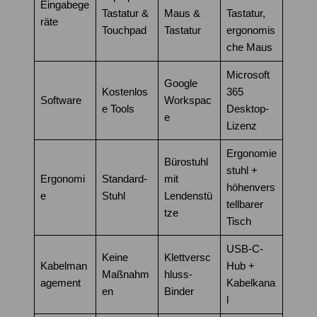
Eingabege
Tastatur &
Maus &
Tastatur,
räte
Touchpad
Tastatur
ergonomis
che Maus
Microsoft
Google
Kostenlos
365
Software
Workspac
e Tools
Desktop-
e
Lizenz
Ergonomie
Bürostuhl
stuhl +
Ergonomi
Standard-
mit
höhenvers
e
Stuhl
Lendenstü
tellbarer
tze
Tisch
USB-C-
Keine
Klettversc
Kabelman
Hub +
Maßnahm
hluss-
agement
Kabelkana
en
Binder
l