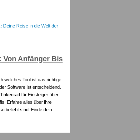
: Deine Reise in die Welt der
: Von Anfänger Bis
 welches Tool ist das richtige
 der Software ist entscheidend.
Tinkercad für Einsteiger über
s. Erfahre alles über ihre
 beliebt sind. Finde dein