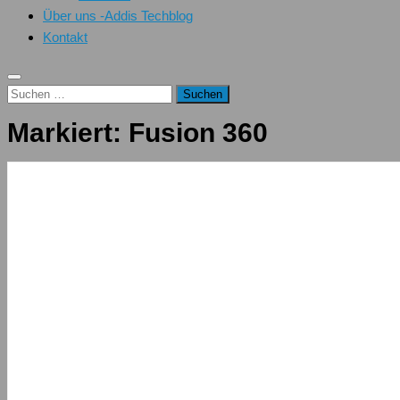
Über uns -Addis Techblog
Kontakt
Suchen
nach:
Markiert:
Fusion 360