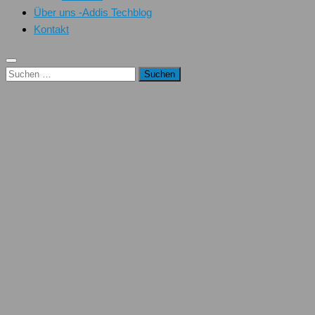
Über uns -Addis Techblog
Kontakt
Suchen
nach: