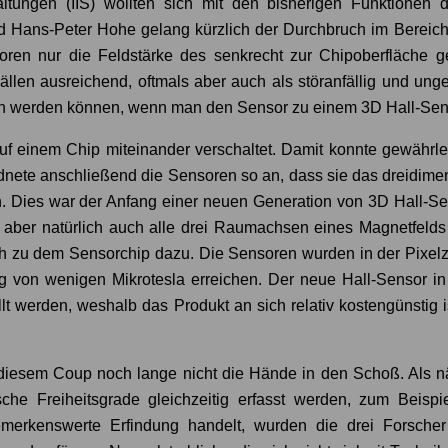
haltungen (IIS) wollten sich mit den bisherigen Funktionen d
nd Hans-Peter Hohe gelang kürzlich der Durchbruch im Bereic
oren nur die Feldstärke des senkrecht zur Chipoberfläche 
llen ausreichend, oftmals aber auch als störanfällig und ung
en werden können, wenn man den Sensor zu einem 3D Hall-Sens
 einem Chip miteinander verschaltet. Damit konnte gewährlei
dnete anschließend die Sensoren so an, dass sie das dreidime
. Dies war der Anfang einer neuen Generation von 3D Hall-S
 aber natürlich auch alle drei Raumachsen eines Magnetfelds 
ich zu dem Sensorchip dazu. Die Sensoren wurden in der Pixel
g von wenigen Mikrotesla erreichen. Der neue Hall-Sensor in
lt werden, weshalb das Produkt an sich relativ kostengünstig i
diesem Coup noch lange nicht die Hände in den Schoß. Als nä
che Freiheitsgrade gleichzeitig erfasst werden, zum Bei
erkenswerte Erfindung handelt, wurden die drei Forscher 