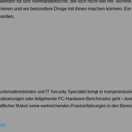
werden für uns Normalsterbliche, die sich nicht viel mit Techni
tionieren und wir besondere Dinge mit ihnen machen können. Ein 
werden.
Systemadministrator und IT Security Specialist bringt er kompromissl
atisierungen oder tiefgehende PC-Hardware-Benchmarks geht – Andre
schaftlicher Maker seine weitreichenden Praxiserfahrungen in den Be
ens