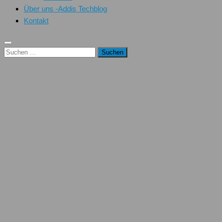
Über uns -Addis Techblog
Kontakt
Suchen
nach: