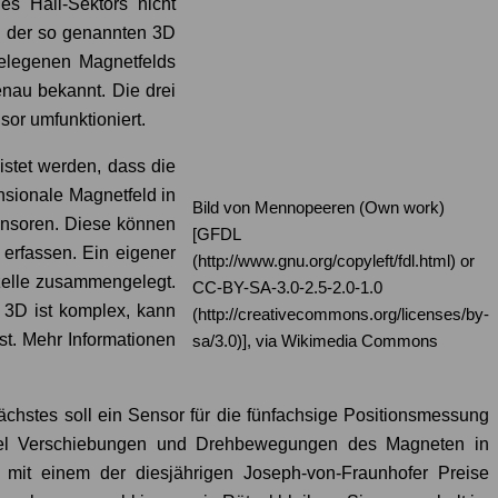
es Hall-Sektors nicht
h der so genannten 3D
gelegenen Magnetfelds
enau bekannt. Die drei
or umfunktioniert.
stet werden, dass die
nsionale Magnetfeld in
Bild von Mennopeeren (Own work)
ensoren. Diese können
[GFDL
erfassen. Ein eigener
(http://www.gnu.org/copyleft/fdl.html) or
zelle zusammengelegt.
CC-BY-SA-3.0-2.5-2.0-1.0
 3D ist komplex, kann
(http://creativecommons.org/licenses/by-
st. Mehr Informationen
sa/3.0)], via Wikimedia Commons
chstes soll ein Sensor für die fünfachsige Positionsmessung
spiel Verschiebungen und Drehbewegungen des Magneten in
mit einem der diesjährigen Joseph-von-Fraunhofer Preise