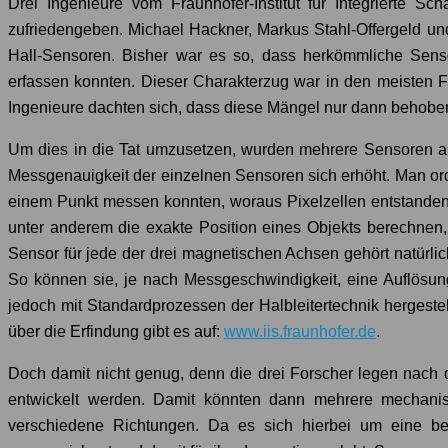
Drei Ingenieure vom Fraunhofer-Institut für Integrierte Sc
zufriedengeben. Michael Hackner, Markus Stahl-Offergeld u
Hall-Sensoren. Bisher war es so, dass herkömmliche Sens
erfassen konnten. Dieser Charakterzug war in den meisten Fä
Ingenieure dachten sich, dass diese Mängel nur dann behob
Um dies in die Tat umzusetzen, wurden mehrere Sensoren auf
Messgenauigkeit der einzelnen Sensoren sich erhöht. Man or
einem Punkt messen konnten, woraus Pixelzellen entstanden
unter anderem die exakte Position eines Objekts berechnen,
Sensor für jede der drei magnetischen Achsen gehört natürl
So können sie, je nach Messgeschwindigkeit, eine Auflösun
jedoch mit Standardprozessen der Halbleitertechnik hergestel
über die Erfindung gibt es auf:
www.iis.fraunhofer.de
.
Doch damit nicht genug, denn die drei Forscher legen nach 
entwickelt werden. Damit könnten dann mehrere mechanis
verschiedene Richtungen. Da es sich hierbei um eine bem