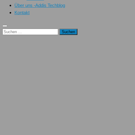
Über uns -Addis Techblog
Kontakt
Suchen
nach: