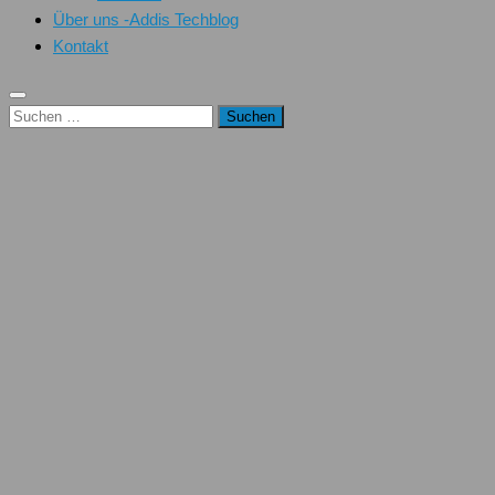
Über uns -Addis Techblog
Kontakt
Suchen
nach: