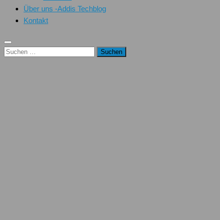
Über uns -Addis Techblog
Kontakt
Suchen
nach: