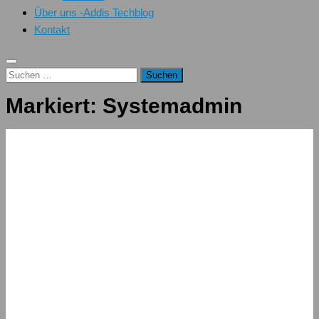
Über uns -Addis Techblog
Kontakt
Suchen
nach:
Markiert:
Systemadmin