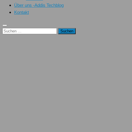
Über uns -Addis Techblog
Kontakt
Suchen
nach: