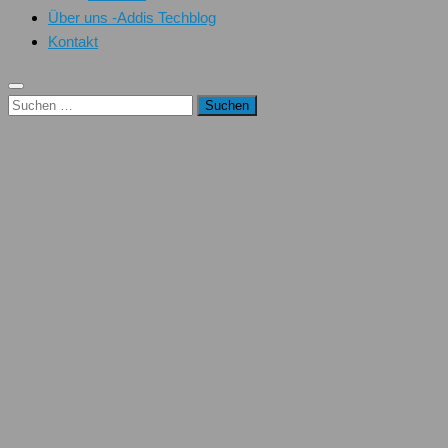
Über uns -Addis Techblog
Kontakt
Suchen
nach: