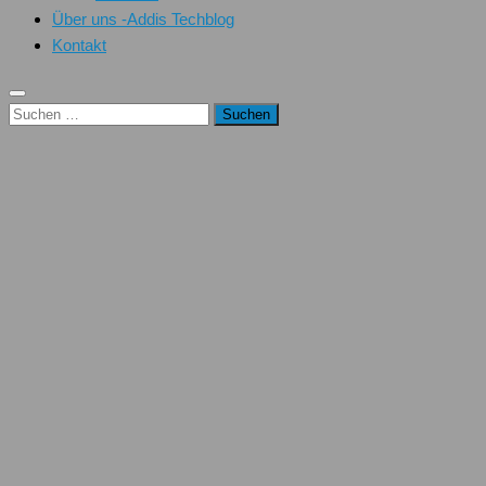
Über uns -Addis Techblog
Kontakt
Suchen
nach: