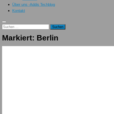
Über uns -Addis Techblog
Kontakt
Suchen
nach:
Markiert:
Berlin