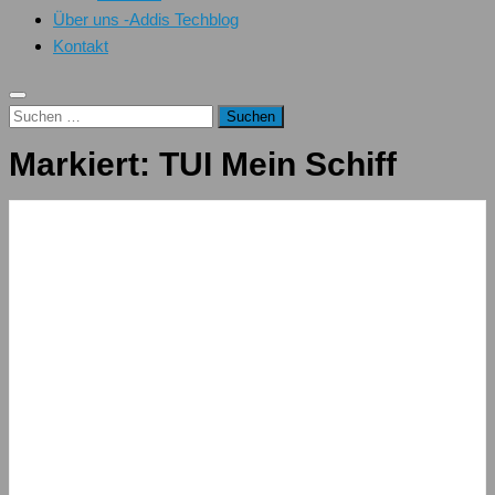
Über uns -Addis Techblog
Kontakt
Suchen
nach:
Markiert:
TUI Mein Schiff