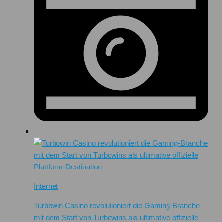
Internet
Turbowin Casino revolutioniert die Gaming-Branche
mit dem Start von Turbowins als ultimative offizielle