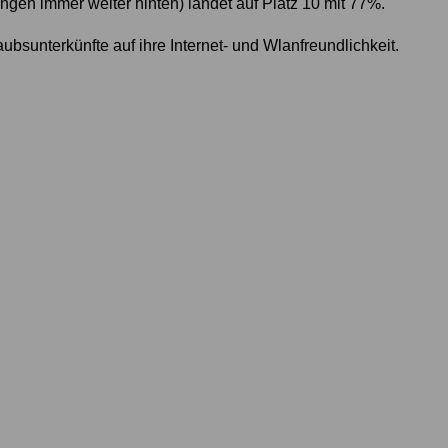
ngen immer weiter hinten) landet auf Platz 10 mit 77%.
ubsunterkünfte auf ihre Internet- und Wlanfreundlichkeit.