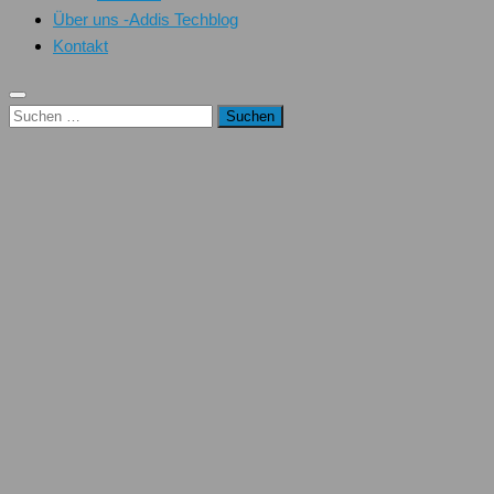
Über uns -Addis Techblog
Kontakt
Suchen
nach: