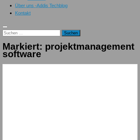
Über uns -Addis Techblog
Kontakt
Suchen
nach:
Markiert:
projektmanagement
software